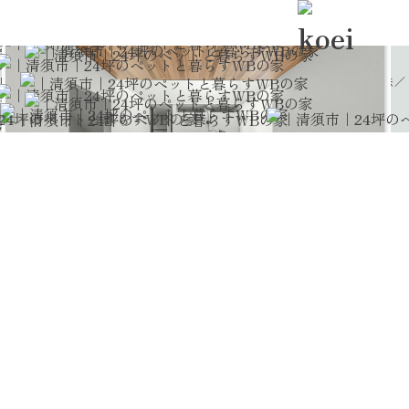
｜清須市｜24坪のペットと暮らすWBの家
A Home for Living with his Dog
memorie
V2H
WB工法
ペットと暮らす
回遊動線
土間収納
ペットと暮らし、映画を楽しむ、
WB工法の心地よい空気環境に、
太陽光発電＋V2Hを組
住宅スタイル
２階建て住宅
み合わせた次世代の住まい。
スマートなWB工法の家
参考建物価格
3000～3500万円
滑りにくいペット対応床を採用し、足腰への負担を
滑りにくいペット対応床や、掃除しやすい壁パネルで
愛
場所
清須市
24坪でも叶う、
コンパクトな24坪の中に、ランドリールー
軽減。
間取り
2LDK＋ランドリールーム＋SCL／ペットと暮らす／V2H／WB工法／
犬との暮らしも快適に。
納戸やパントリー、ウォークインクローゼットに加
ムや
ウォークインクローゼットをしっかり
ラク家事回遊動線
長期優良住宅／耐震等級3／許容応力度計算／等級６／制振装置（ガルコ
壁にはパネルの立ち上がりを設け、汚れても
拭き取
回遊動線のLDKと水回り、
プロジェクターのあるシンプ
え、
階段下収納までしっかり確保。
WB工法×V2Hで、
ン）
確保。
壁の中を通気させるWB工法により、
湿気や
りやすい仕様にしています。
性能UA値・C値
UA値 0.46
ルな空間が、
“好き”と暮らしやすさを両立します。
適材適所の収納計画で、生活感を上手に隠しなが
水回りを中心に回遊できる間取りで、
家事
ニオイがこもりにくく、室内の空気環境を
快
ペットにも家族にも安心な暮らし
自立式プロジェクタースクリーン専用台も造作で制
ら、
すっきりと暮らせる住まいを叶えました。
の移動距離を短くし、
毎日の動きをスムー
適に保てるのも大きな魅力。
作しました。
ズに整えました。
ペットと暮らす住まいだからこそ、
空気の質
限られた面積でも、暮らしやすさを
諦めな
にもこだわりました。
い工夫が詰まった住まいです。
さらに太陽光発電とV2Hを組み合わせること
で、
日常の電気代を抑えながら、
停電時も電気を使える安心感をプラス。
暮らしの快適さと備えを両立した、これから
の住まいです。