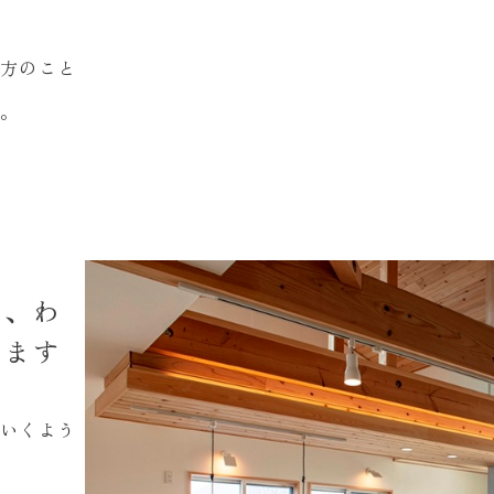
方のこと
。
を、わ
します
いくよう