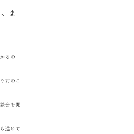
り、ま
かるの
り前のこ
談会を開
ら進めて