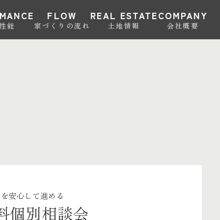
RMANCE
FLOW
REAL ESTATE
COMPANY
･性能
家づくりの流れ
土地情報
会社概要
」を安心して進める
料個別相談会