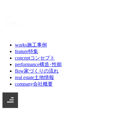
works
施工事例
feature
特集
concept
コンセプト
performance
構造･性能
flow
家づくりの流れ
real estate
土地情報
company
会社概要