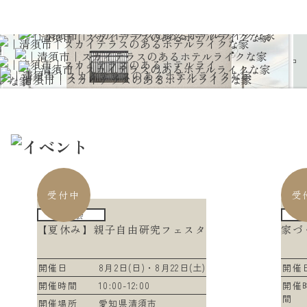
｜清須市｜スカイテラスのある
EDDIT
デッキ/バルコニー
パントリー
ファミリークローゼット
回遊動線
土間収納
A hotel-like home with a sky terrace
空とつながるテラスで、
2階リビングの先に広がる
住宅スタイル
EDDIT
ホテルライクな家
16畳のスカイテラスが、この住まいの象徴。
ホテルライクな日常を
参考建物価格
2000～2500万円
収納力のあるⅡ型キッチンの奥にはパントリーが。
LDKとスカイテラスがつながる
2階LDKの横に設けた16畳のスカイテラス
室内と屋外の境界を感じさせない設計で、
場所
清須市
あまり見せたくない生活感のあるキッチン家電を隠
リビングから一続きのように使えるスカイテラス。
間取り
3LDK＋スカイテラス／2階リビング／パントリー／ファミリークロ
は、
日常の中に非日常のくつろぎを取り入れました。
ホテルライクな家
して収納。
ーゼット／土間収納／造作洗面／無垢床材／ジャグジー
ラク家事の回遊動線で
半分は屋根があるから洗濯物を干したりと使い勝手
1階には洗面・浴室・ファミリークローゼッ
屋外用リビングセットやジャグジーを備え
シンプルモダンをベースに、
性能UA値・C値
UA値0.45
が◎
トを集約し、
美しさも暮らしやすさも。
た特別な空間。
素材・照明・動線まで丁寧に整えた、
子供やペットを遊ばせたり、バーベキューやホーム
家事動線をコンパクトに。
壁に囲まれた設計により、外からの視線を
上質で洗練された一邸です。
パーティーも可能。
収納量もしっかり確保し、
気にせず、
日常の動きが自然と整う間取りです。
プライベートな時間を楽しめます。
主寝室はグレーのカーペットを採用し、
夜はプロジェクターで映画を楽しめる
落ち着きのあるホテルライクな空間に。
まるでホテルのラウンジのようなひととき
子ども部屋や水まわりまで、
を演出。
受付中
受
家全体をシンプルモダンなテイストで統一
室内はアカシアの無垢床と、大判の石目調
し、
エコカラットを
勉強会
どこにいても上質さを感じられる住まいに仕
【夏休み】親子自由研究フェスタ
家づ
組み合わせたホテルライクモダンなLDK。
上げました。
Ⅱ型キッチンとウォークインパントリーに
より、
開催日
8月2日(日)・8月22日(土)
開催
デザイン性と使いやすさを両立していま
開催時間
10:00-12:00
開催
す。
間
開催場所
愛知県清須市