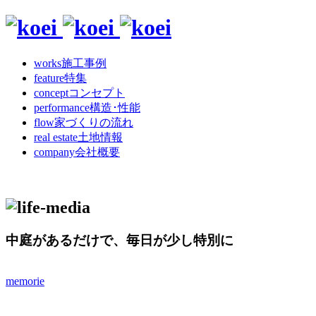
works
施工事例
feature
特集
concept
コンセプト
performance
構造･性能
flow
家づくりの流れ
real estate
土地情報
company
会社概要
中庭があるだけで、毎日が少し特別に
memorie