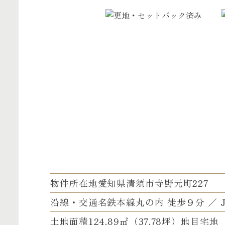
物件所在地
愛知県清須市寺野元町227
沿線・交通
名鉄本線丸の内 徒歩９分 ／ 
土地面積
124.89㎡（37.78坪）
地目
宅地