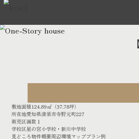
敷地面積
124.89㎡（37.78坪）
所在地
愛知県清須市寺野元町227
販売区画数
１
学校区
星の宮小学校・新川中学校
見どころ
物件概要
周辺環境
マップ
プラン例