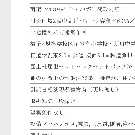
面積
124.89㎡（37.78坪）
間取内訳
用途地域
2種中高
延ぺい率/容積率
60％／
土地権利
所有権
築年月
構造/規模
学校区
星の宮小学校・新川中
接道状況
東2.0ｍ公道 接面9.1m
私道負担
国土報届出
セットバック
セットバック済
他の法令上の制限
法22条 特定河川
仲介
引渡日
相談
現況
建物有（更地渡し）
取引態様
一般媒介
建築条件
なし
設備
プロパンガス,電気,上⽔道,側溝,浄化
備え付け