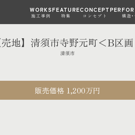
WORKS
FEATURE
CONCEPT
PERFO
施工事例
特集
コンセプト
構造
【売地】清須市寺野元町＜B区画
清須市
販売価格
1,200
万円