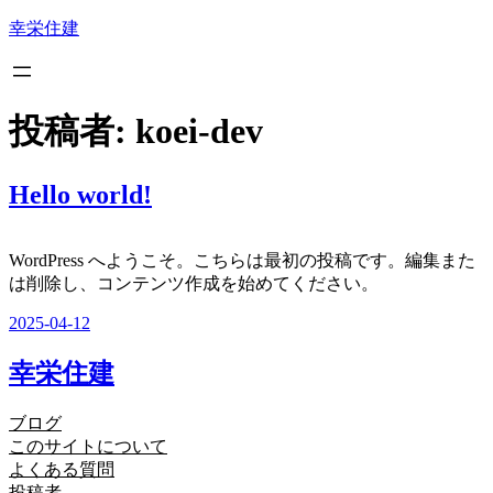
内
幸栄住建
容
を
ス
キ
投稿者:
koei-dev
ッ
プ
Hello world!
WordPress へようこそ。こちらは最初の投稿です。編集また
は削除し、コンテンツ作成を始めてください。
2025-04-12
幸栄住建
ブログ
このサイトについて
よくある質問
投稿者