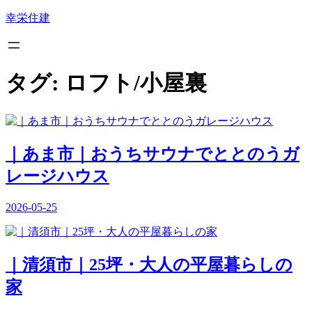
内
幸栄住建
容
を
ス
キ
タグ:
ロフト/小屋裏
ッ
プ
｜あま市｜おうちサウナでととのうガ
レージハウス
2026-05-25
｜清須市｜25坪・大人の平屋暮らしの
家